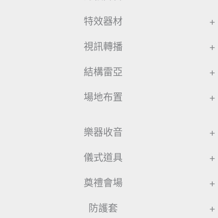
特效器材
+
視訊轉播
+
結構雷亞
+
場地布置
+
樂器收音
+
儀式道具
+
奠禮會場
+
防護套
+