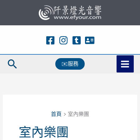
跳
至
主
要
內
容
搜
✉️服務
尋
首頁
室內樂團
室內樂團