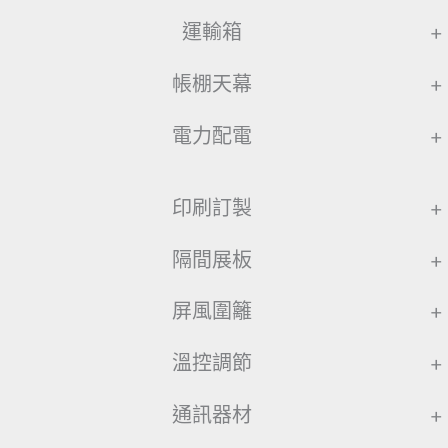
運輸箱
+
帳棚天幕
+
電力配電
+
印刷訂製
+
隔間展板
+
屏風圍籬
+
溫控調節
+
通訊器材
+