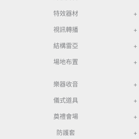
特效器材
+
視訊轉播
+
結構雷亞
+
場地布置
+
樂器收音
+
儀式道具
+
奠禮會場
+
防護套
+