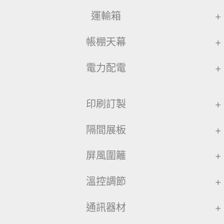
運輸箱
+
帳棚天幕
+
電力配電
+
印刷訂製
+
隔間展板
+
屏風圍籬
+
溫控調節
+
通訊器材
+