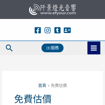
跳
至
主
要
內
容
搜
✉️服務
尋
首頁
免費估價
免費估價