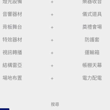
燈光設備
+
樂器收音
音響器材
+
儀式道具
背板舞台
+
奠禮會場
特效器材
+
防護套
視訊轉播
+
運輸箱
結構雷亞
+
帳棚天幕
場地布置
+
電力配電
搜尋