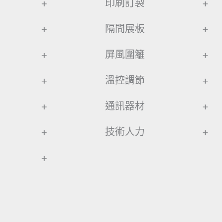
+
印刷訂製
+
+
隔間展板
+
+
屏風圍籬
+
+
溫控調節
+
+
通訊器材
+
+
技術人力
+
+