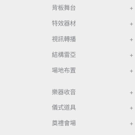
背板舞台
+
特效器材
+
視訊轉播
+
結構雷亞
+
場地布置
+
樂器收音
+
儀式道具
+
奠禮會場
+