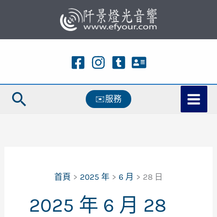
跳
至
主
要
內
容
搜
✉️服務
尋
首頁
2025 年
6 月
28 日
2025 年 6 月 28