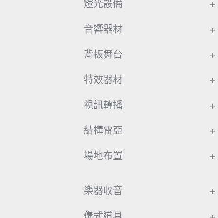
燈光設備
+
音響器材
+
背板舞台
+
特效器材
+
視訊轉播
+
結構雷亞
+
場地布置
+
樂器收音
+
儀式道具
+