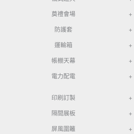
奠禮會場
+
防護套
+
運輸箱
+
帳棚天幕
+
電力配電
+
印刷訂製
+
隔間展板
+
屏風圍籬
+