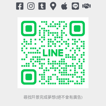
尋找阡景完成夢想(絕不會有廣告)