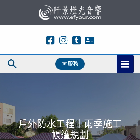
跳
至
主
要
內
容
搜
✉️服務
尋
戶外防水工程｜雨季施工
帳篷規劃