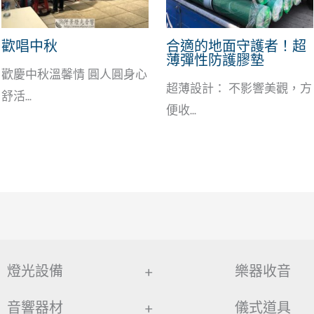
歡唱中秋
合適的地面守護者！超
薄彈性防護膠墊
歡慶中秋溫馨情 圓人圓身心
超薄設計： 不影響美觀，方
舒活...
便收...
燈光設備
+
樂器收音
音響器材
+
儀式道具