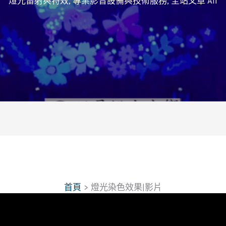
燈光雷射與特效
,
專業影音設備與技術服務
,
全站文章 All
首頁
燈光染色效果|影片