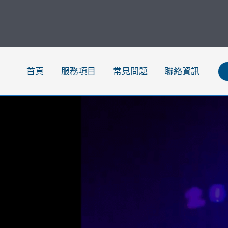
跳
至
主
要
內
首頁
服務項目
常見問題
聯絡資訊
容