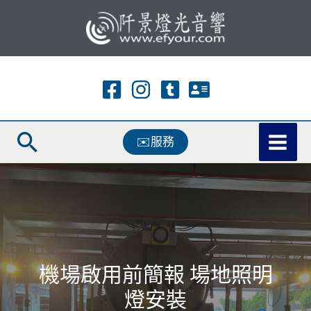
跳
至
主
要
內
容
搜
✉️服務
尋
機場啟用前簡報 場地照明
燈安裝