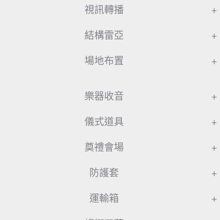
視訊轉播
+
結構雷亞
+
場地布置
+
樂器收音
+
儀式道具
+
奠禮會場
+
防護套
+
運輸箱
+