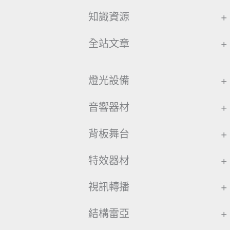
知識資源
+
全站文章
+
燈光設備
+
音響器材
+
背板舞台
+
特效器材
+
視訊轉播
+
結構雷亞
+