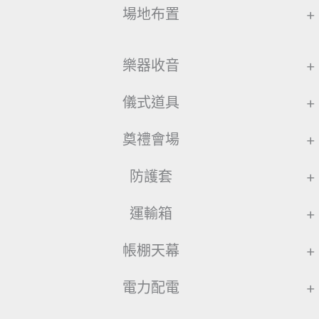
場地布置
+
樂器收音
+
儀式道具
+
奠禮會場
+
防護套
+
運輸箱
+
帳棚天幕
+
電力配電
+