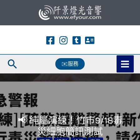
跳
至
主
要
內
容
搜
✉️服務
尋
📢 純屬演練！竹市9/18毒
災細胞簡訊測試