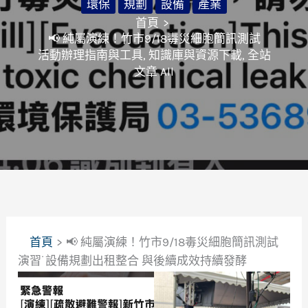
環保
規劃
設備
產業
首頁
📢 純屬演練！竹市9/18毒災細胞簡訊測試
活動辦理指南與工具
,
知識庫與資源下載
,
全站
文章 All
首頁
📢 純屬演練！竹市9/18毒災細胞簡訊測試
演習˙設備規劃出租整合 與後續成效持續發酵