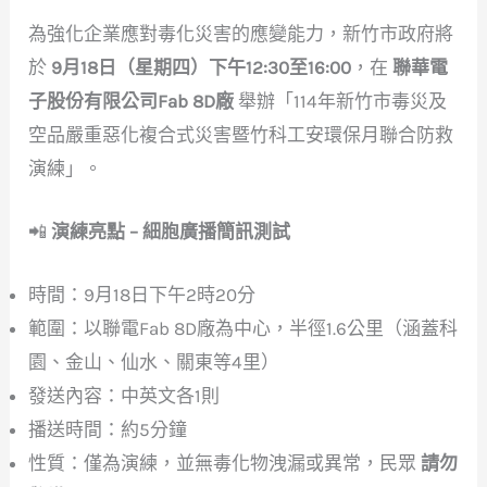
為強化企業應對毒化災害的應變能力，新竹市政府將
於
9月18日（星期四）下午12:30至16:00
，在
聯華電
子股份有限公司Fab 8D廠
舉辦「114年新竹市毒災及
空品嚴重惡化複合式災害暨竹科工安環保月聯合防救
演練」。
📲
演練亮點 – 細胞廣播簡訊測試
時間：9月18日下午2時20分
範圍：以聯電Fab 8D廠為中心，半徑1.6公里（涵蓋科
園、金山、仙水、關東等4里）
發送內容：中英文各1則
播送時間：約5分鐘
性質：僅為演練，並無毒化物洩漏或異常，民眾
請勿