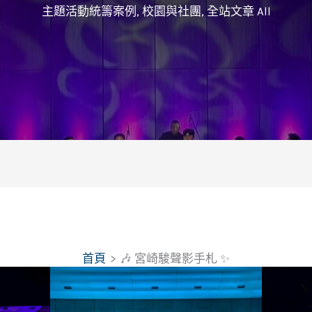
主題活動統籌案例
,
校園與社團
,
全站文章 All
首頁
🎶 宮崎駿聲影手札 ✨