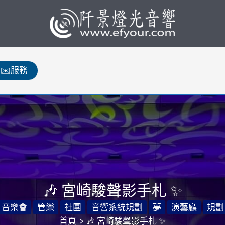
✉️服務
🎶 宮崎駿聲影手札 ✨
音樂會
管樂
社團
音響系統規劃
夢
演藝廳
規劃
首頁
🎶 宮崎駿聲影手札 ✨