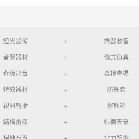
燈光設備
+
樂器收音
音響器材
+
儀式道具
背板舞台
+
奠禮會場
特效器材
+
防護套
視訊轉播
+
運輸箱
結構雷亞
+
帳棚天幕
場地布置
+
電力配電