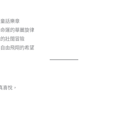
夢
的童話樂章
與命運的華麗旋律
城的壯闊冒險
與自由飛翔的希望
真喜悅，