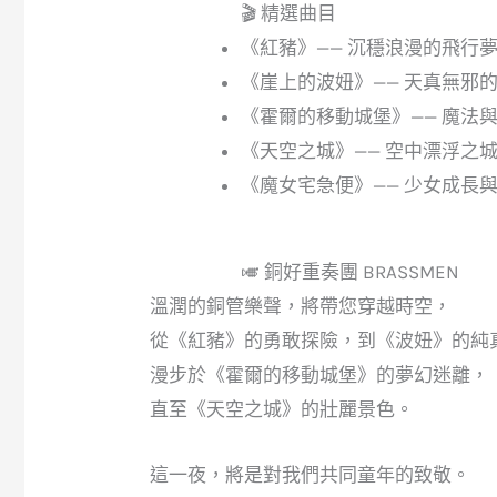
🎬 精選曲目
《紅豬》—— 沉穩浪漫的飛行
《崖上的波妞》—— 天真無邪
《霍爾的移動城堡》—— 魔法
《天空之城》—— 空中漂浮之
《魔女宅急便》—— 少女成長
🎺 銅好重奏團 BRASSMEN
溫潤的銅管樂聲，將帶您穿越時空，
從《紅豬》的勇敢探險，到《波妞》的純
漫步於《霍爾的移動城堡》的夢幻迷離，
直至《天空之城》的壯麗景色。
這一夜，將是對我們共同童年的致敬。