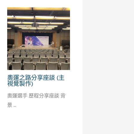
奧運之路分享座談 (主
視覺製作)
奧運選手 歷程分享座談 背
景 ...