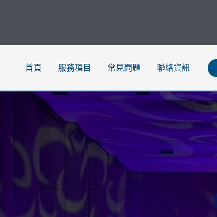
跳
至
主
要
內
首頁
服務項目
常見問題
聯絡資訊
容