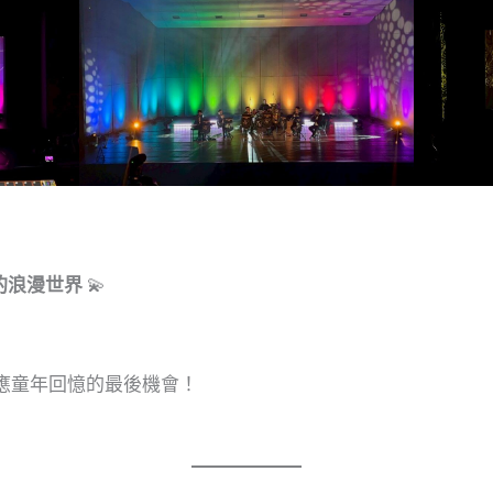
駿的浪漫世界
💫
應童年回憶的最後機會！