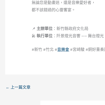
無論您是動畫迷，還是音樂愛好者，
都不該錯過的心靈饗宴。
📌
主辦單位
：新竹縣政府文化局
🎤
執行單位
：阡景燈光音響 —— 舞台燈
#新竹 #竹北 #
音樂會
#宮崎駿 #銅好重奏團 
←
上一篇文章