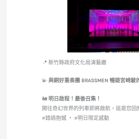
📍 新竹縣政府文化局演藝廳
💫
與銅好重奏團 BRASSMEN 暢遊宮崎
🚂
明日啟程！最後召集！
開往奇幻世界的列車即將啟航，這是您回
#錯過抱憾 ‧ #明日限定感動