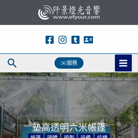
跳
至
主
要
內
容
搜
✉️服務
尋
墊高透明六米帳篷
帳篷
硬體
規劃
設備
結構