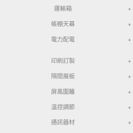
運輸箱
+
帳棚天幕
+
電力配電
+
印刷訂製
+
隔間展板
+
屏風圍籬
+
溫控調節
+
通訊器材
+