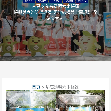
首頁
墊高透明六米帳篷
帳棚與戶外防護設備
,
硬體結構與空間規劃
,
全
站文章 All
首頁
墊高透明六米帳篷