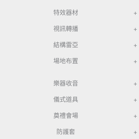
特效器材
+
視訊轉播
+
結構雷亞
+
場地布置
+
樂器收音
+
儀式道具
+
奠禮會場
+
防護套
+