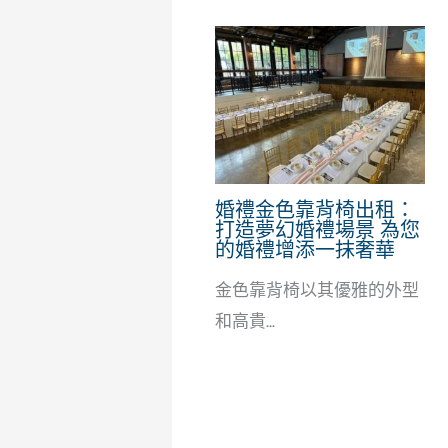
婚禮金色靠背椅出租：
打造夢幻婚禮場景 為您
的婚禮增添一抹奢華
金色靠背椅以其優雅的外型
和高貴...