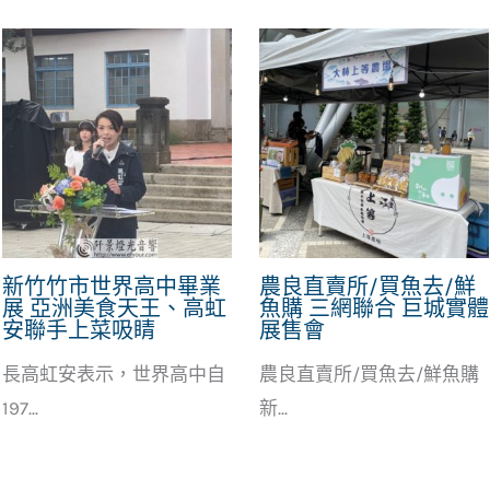
新竹竹市世界高中畢業
農良直賣所/買魚去/鮮
展 亞洲美食天王、高虹
魚購 三網聯合 巨城實體
安聯手上菜吸睛
展售會
長高虹安表示，世界高中自
農良直賣所/買魚去/鮮魚購
197...
新...