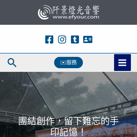
跳
至
主
要
內
容
搜
✉️服務
尋
團結創作，留下難忘的手
印記憶！