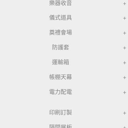
樂器收音
+
儀式道具
+
奠禮會場
+
防護套
+
運輸箱
+
帳棚天幕
+
電力配電
+
印刷訂製
+
隔間展板
+