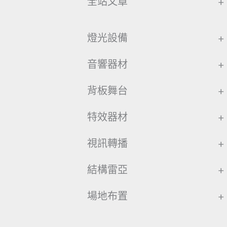
全站文章
+
燈光設備
+
音響器材
+
背板舞台
+
特效器材
+
視訊轉播
+
結構雷亞
+
場地布置
+