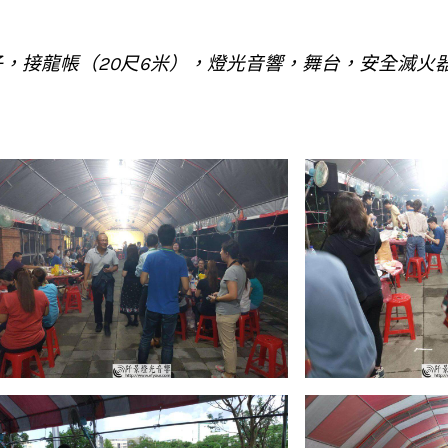
，接龍帳（20尺6米），燈光音響，舞台，安全滅火