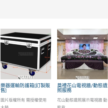
樂器運輸防護箱[訂製販
奠禮花山電視牆/動態遺
售]
照服務
圖片版權所有 需授權使用
花山動態遺照展示電視牆 動
大鼓...
態背...