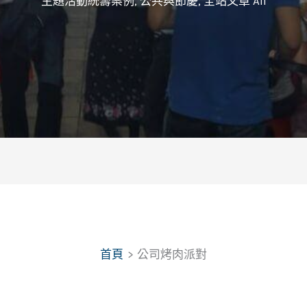
主題活動統籌案例
,
公共與節慶
,
全站文章 All
首頁
公司烤肉派對