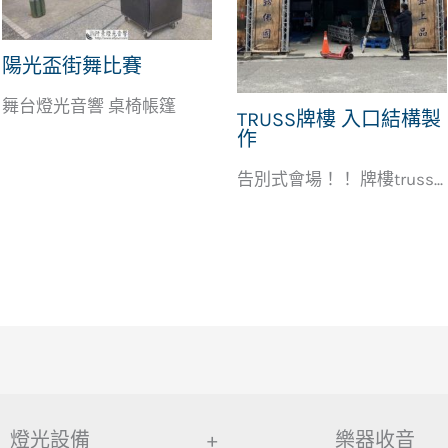
陽光盃街舞比賽
舞台燈光音響 桌椅帳篷
TRUSS牌樓 入口結構製
作
告別式會場！！ 牌樓truss...
燈光設備
+
樂器收音