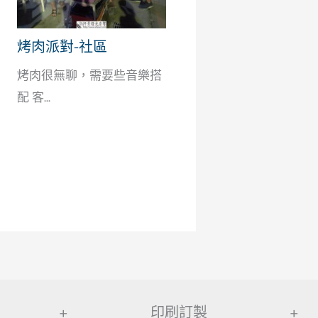
烤肉派對-社區
烤肉很無聊，需要些音樂搭
配 客...
+
印刷訂製
+