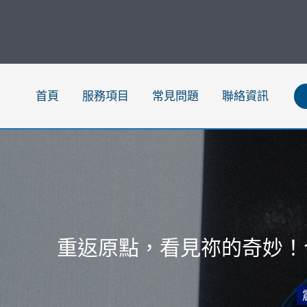
跳
至
主
要
內
首頁
服務項目
常見問題
聯絡資訊
容
重返原點，看見祢的奇妙！