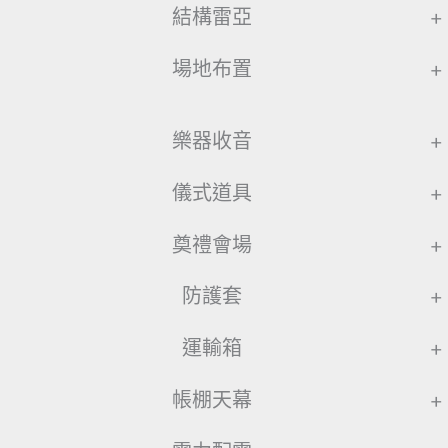
結構雷亞
+
場地布置
+
樂器收音
+
儀式道具
+
奠禮會場
+
防護套
+
運輸箱
+
帳棚天幕
+