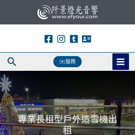
跳
至
主
要
內
容
搜
✉️服務
尋
專業長租型戶外造雪機出
租