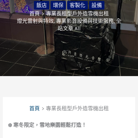
飯店
環保
客製化
設備
首頁
專業長租型戶外造雪機出租
燈光雷射與特效
,
專業影音設備與技術服務
,
全
站文章 All
首頁
專業長租型戶外造雪機出租
❄️ 寒冬限定，雪地樂園輕鬆打造！