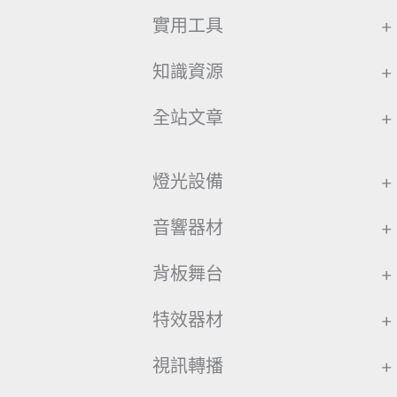
實用工具
+
知識資源
+
全站文章
+
燈光設備
+
音響器材
+
背板舞台
+
特效器材
+
視訊轉播
+