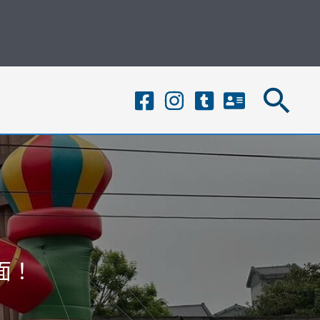
搜
尋
面！