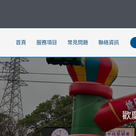
跳
至
主
要
內
首頁
服務項目
常見問題
聯絡資訊
容
歡