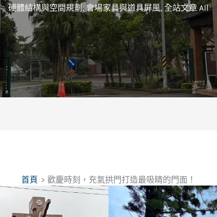
硬體結構與空間規劃
,
會場家具與道具屏風
,
全站文章 All
首頁
歡慶時刻，充氣拱門打造最吸睛的門面！