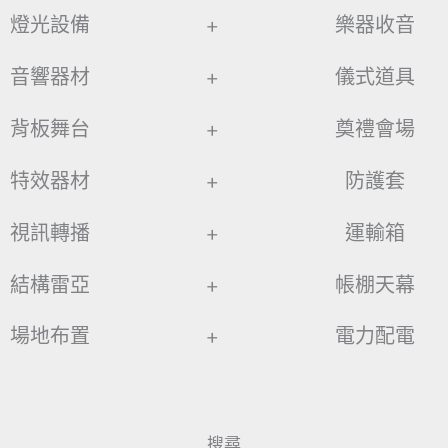
燈光設備
+
樂器收音
音響器材
+
儀式道具
背板舞台
+
奠禮會場
特效器材
+
防護套
視訊轉播
+
運輸箱
結構雷亞
+
帳棚天幕
場地布置
+
電力配電
搜尋