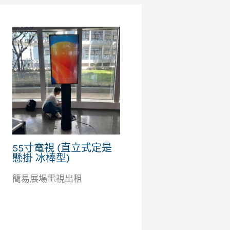
55寸電視 (直立式定是
懸掛 冰棒型)
簡易展場電視出租