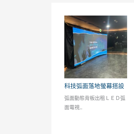
科技弧面落地螢幕搭設
弧面動態背板出租ＬＥＤ弧
面電視...