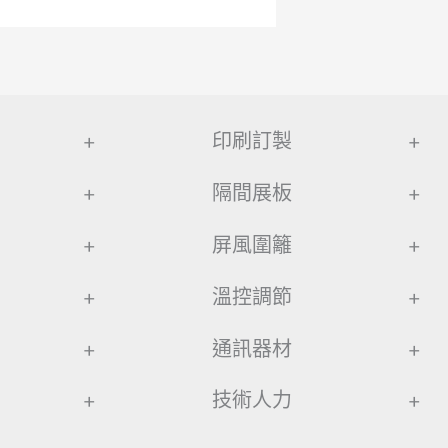
+
印刷訂製
+
+
隔間展板
+
+
屏風圍籬
+
+
溫控調節
+
+
通訊器材
+
+
技術人力
+