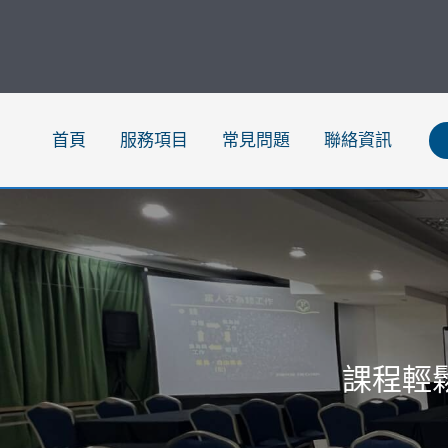
跳
至
主
要
內
首頁
服務項目
常見問題
聯絡資訊
容
課程輕