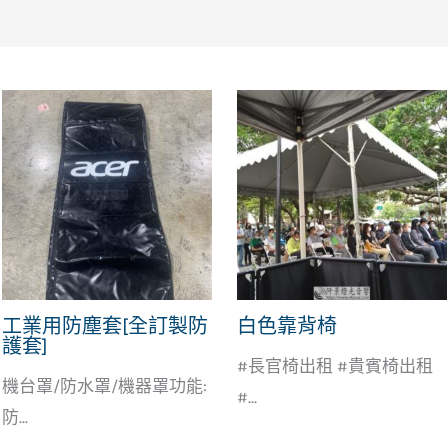
工業用防塵套[全訂製防
白色靠背椅
護套]
#長官椅出租 #貴賓椅出租
機台罩/防水罩/機器罩功能:
#...
防...