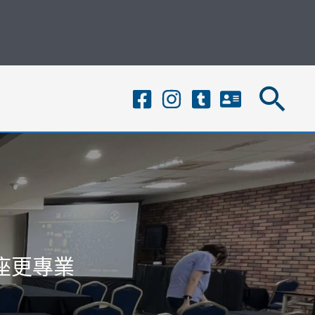
搜
尋
座更專業