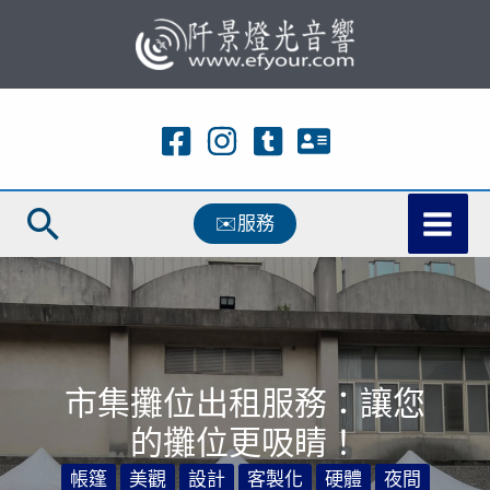
跳
至
主
要
內
容
搜
✉️服務
尋
市集攤位出租服務：讓您
的攤位更吸睛！
帳篷
美觀
設計
客製化
硬體
夜間