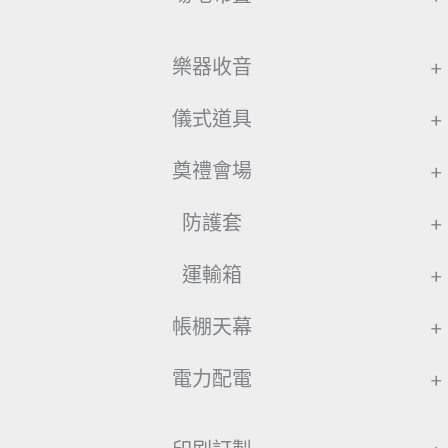
樂器收音
+
儀式道具
+
奠禮會場
+
防護套
+
運輸箱
+
帳棚天幕
+
電力配電
+