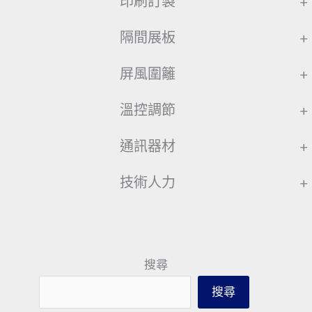
印刷訂製
+
隔間展板
+
屏風圍籬
+
溫控調節
+
通訊器材
+
技術人力
+
搜尋
搜尋