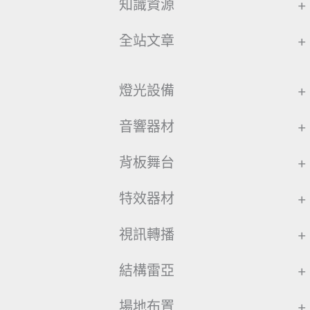
知識資源
+
全站文章
+
燈光設備
+
音響器材
+
背板舞台
+
特效器材
+
視訊轉播
+
結構雷亞
+
場地布置
+