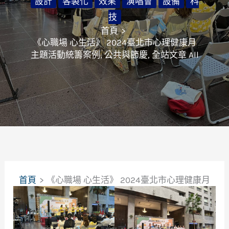
設計
客製化
效果
演唱會
設備
科
技
首頁
《心職場 心生活》 2024臺北市心理健康月
主題活動統籌案例
,
公共與節慶
,
全站文章 All
首頁
《心職場 心生活》 2024臺北市心理健康月