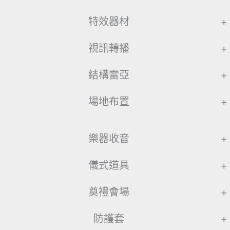
特效器材
+
視訊轉播
+
結構雷亞
+
場地布置
+
樂器收音
+
儀式道具
+
奠禮會場
+
防護套
+