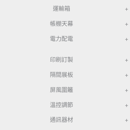
運輸箱
+
帳棚天幕
+
電力配電
+
印刷訂製
+
隔間展板
+
屏風圍籬
+
溫控調節
+
通訊器材
+