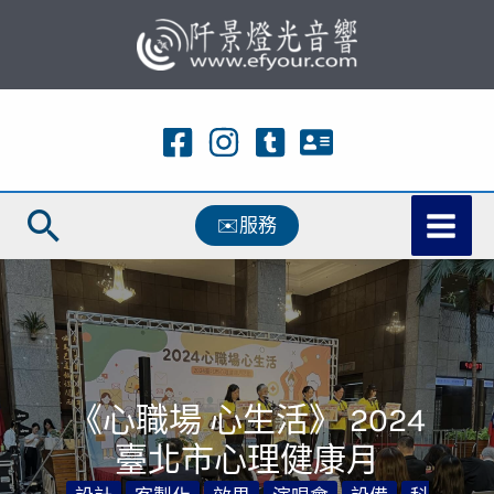
跳
至
主
要
內
容
搜
✉️服務
尋
《心職場 心生活》 2024
臺北市心理健康月