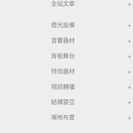
全站文章
+
燈光設備
+
音響器材
+
背板舞台
+
特效器材
+
視訊轉播
+
結構雷亞
+
場地布置
+