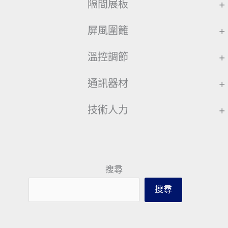
隔間展板
+
屏風圍籬
+
溫控調節
+
通訊器材
+
技術人力
+
搜尋
搜尋