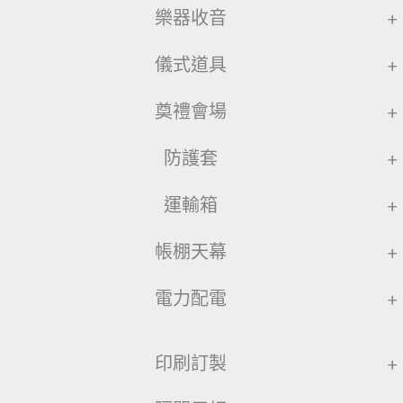
樂器收音
+
儀式道具
+
奠禮會場
+
防護套
+
運輸箱
+
帳棚天幕
+
電力配電
+
印刷訂製
+