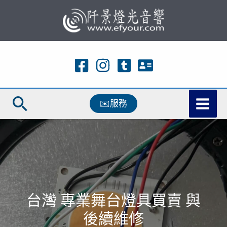
跳
至
主
要
內
容
搜
✉️服務
尋
台灣 專業舞台燈具買賣 與
後續維修