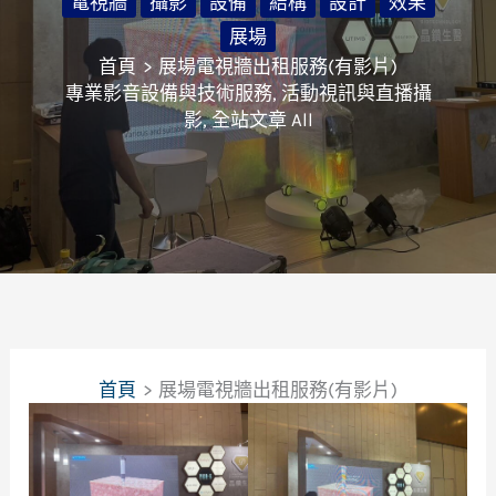
電視牆
攝影
設備
結構
設計
效果
展場
首頁
展場電視牆出租服務(有影片)
專業影音設備與技術服務
,
活動視訊與直播攝
影
,
全站文章 All
首頁
展場電視牆出租服務(有影片)