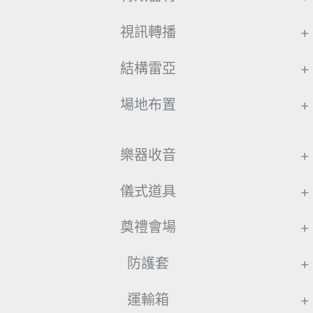
視訊轉播
+
結構雷亞
+
場地布置
+
樂器收音
+
儀式道具
+
奠禮會場
+
防護套
+
運輸箱
+