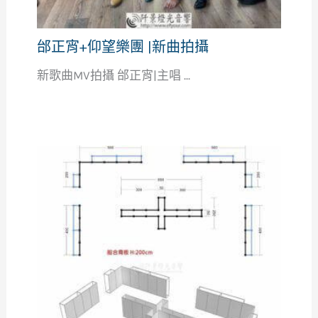
邰正宵+仰望樂團 |新曲拍攝
新歌曲MV拍攝 邰正宵|主唱 ...