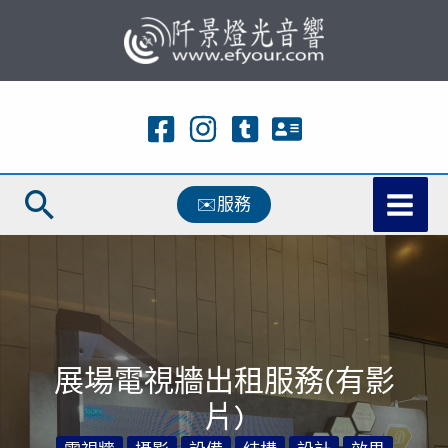
跳
至
主
要
內
容
搜
✉️服務
尋
展場電視牆出租服務(有影
片)