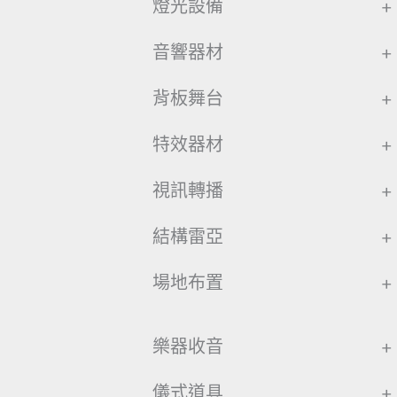
燈光設備
+
音響器材
+
背板舞台
+
特效器材
+
視訊轉播
+
結構雷亞
+
場地布置
+
樂器收音
+
儀式道具
+