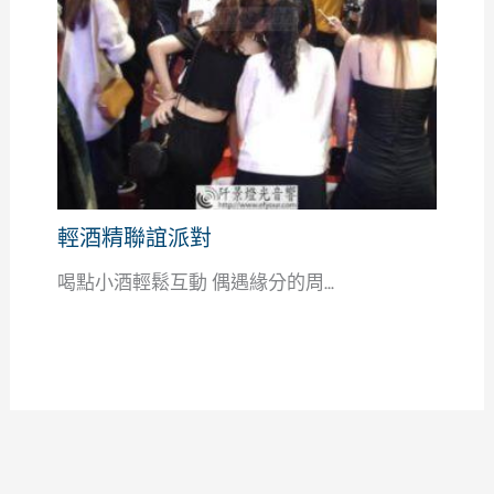
輕酒精聯誼派對
喝點小酒輕鬆互動 偶遇緣分的周...