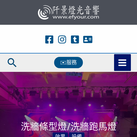
跳
至
主
要
內
容
搜
✉️服務
尋
洗牆條型燈/洗牆跑馬燈
效果
設備