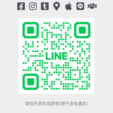
尋找阡景完成夢想(絕不會有廣告)