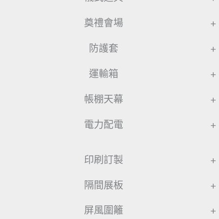
奠禮會場
+
防護套
+
運輸箱
+
帳棚天幕
+
電力配電
+
印刷訂製
+
隔間展板
+
屏風圍籬
+