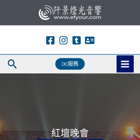
跳
至
主
要
內
容
搜
✉️服務
尋
紅壇晚會