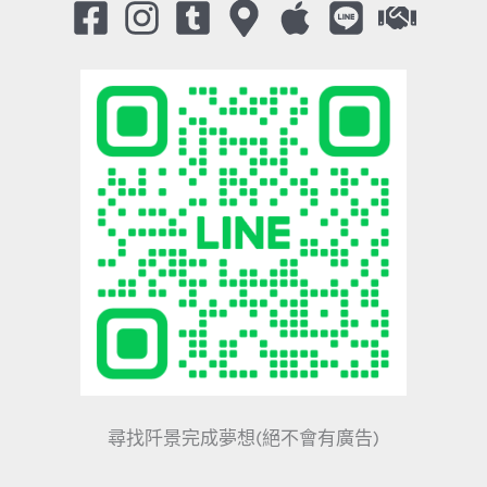
尋找阡景完成夢想(絕不會有廣告)