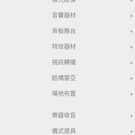
音響器材
+
背板舞台
+
特效器材
+
視訊轉播
+
結構雷亞
+
場地布置
+
樂器收音
+
儀式道具
+