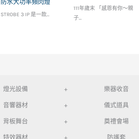
防水大功率頻閃燈
111年歲末 「感恩有你～親
STROBE 3 IP 是一款...
子...
燈光設備
+
樂器收音
音響器材
+
儀式道具
背板舞台
+
奠禮會場
特效器材
+
防護套