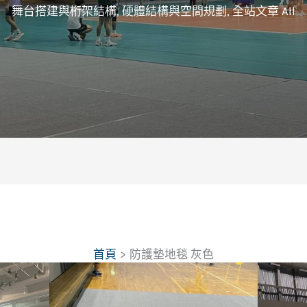
舞台搭建與桁架結構
,
硬體結構與空間規劃
,
全站文章 All
首頁
防護墊地毯 灰色