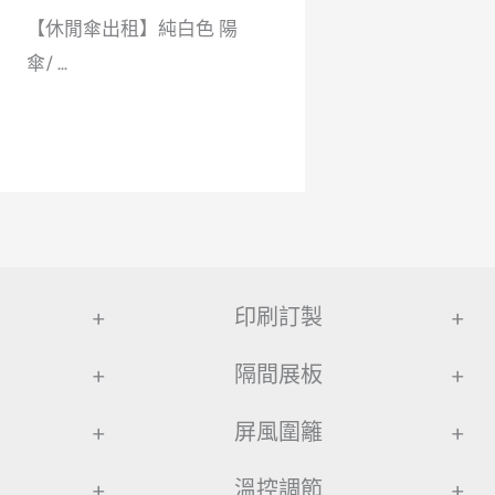
【休閒傘出租】純白色 陽
傘/ ...
+
印刷訂製
+
+
隔間展板
+
+
屏風圍籬
+
+
溫控調節
+