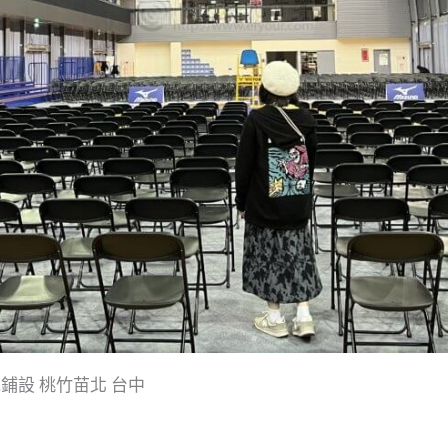
鋪設 桃竹苗北 台中