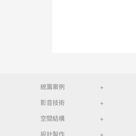
統籌案例
+
影音技術
+
空間結構
+
設計製作
+