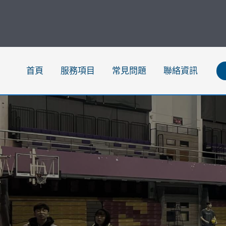
跳
至
主
要
內
首頁
服務項目
常見問題
聯絡資訊
容