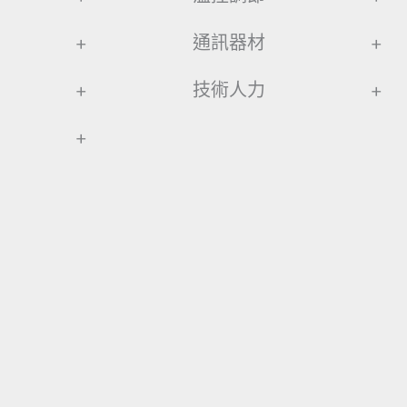
+
通訊器材
+
+
技術人力
+
+