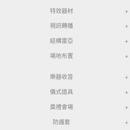
特效器材
+
視訊轉播
+
結構雷亞
+
場地布置
+
樂器收音
+
儀式道具
+
奠禮會場
+
防護套
+