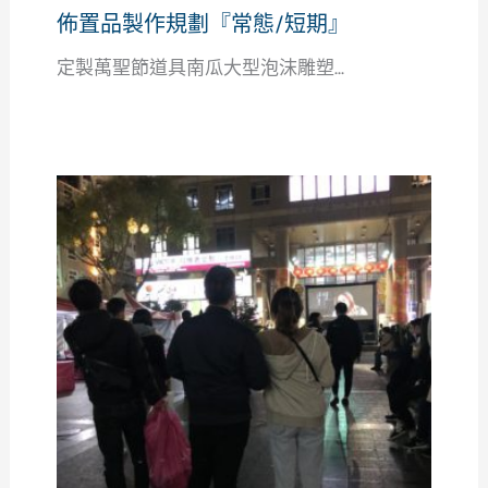
佈置品製作規劃『常態/短期』
定製萬聖節道具南瓜大型泡沫雕塑...