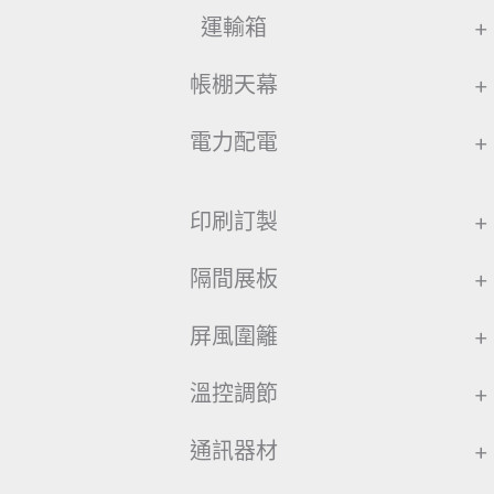
運輸箱
+
帳棚天幕
+
電力配電
+
印刷訂製
+
隔間展板
+
屏風圍籬
+
溫控調節
+
通訊器材
+