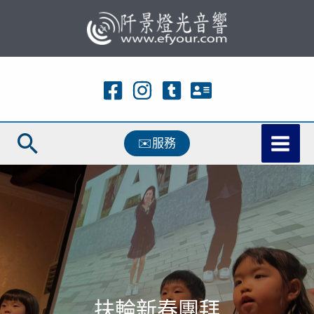
跳
至
主
要
內
容
搜
✉️服務
尋
扶輪新春團拜