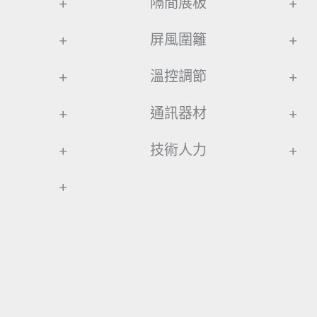
+
隔間展板
+
+
屏風圍籬
+
+
溫控調節
+
+
通訊器材
+
+
技術人力
+
+