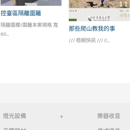
控臺區隔離圍籬
隔離圍欄/圍籬本案規格 寬
那些爬山教我的事
60...
/// 梧桐快訊 /// (!...
燈光設備
+
樂器收音