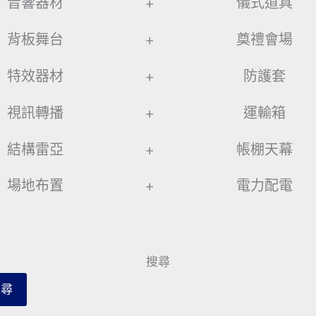
音響器材
+
儀式道具
背板舞台
+
奠禮會場
特效器材
+
防護套
視訊轉播
+
運輸箱
結構雷亞
+
帳棚天幕
場地布置
+
電力配電
搜尋
搜尋