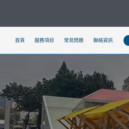
跳
至
主
要
內
首頁
服務項目
常見問題
聯絡資訊
容