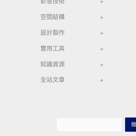
影音技術
+
空間結構
+
設計製作
+
實用工具
+
知識資源
+
全站文章
+