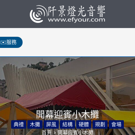
✉️服務
開幕迎賓小木攤
典禮
木攤
屏風
結構
硬體
規劃
會場
首頁
開幕迎賓小木攤