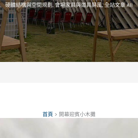
硬體結構與空間規劃
,
會場家具與道具屏風
,
全站文章 All
首頁
開幕迎賓小木攤