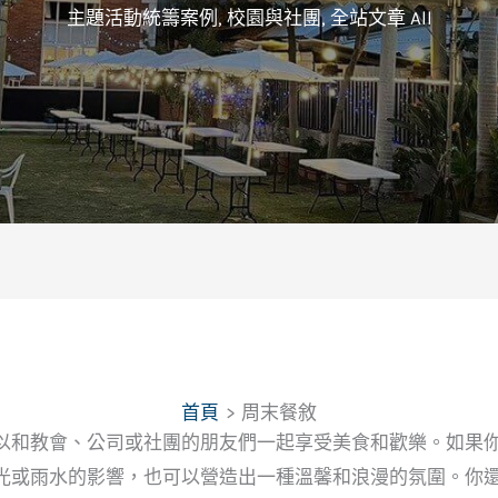
主題活動統籌案例
,
校園與社團
,
全站文章 All
首頁
周末餐敘
以和教會、公司或社團的朋友們一起享受美食和歡樂。如果
光或雨水的影響，也可以營造出一種溫馨和浪漫的氛圍。你