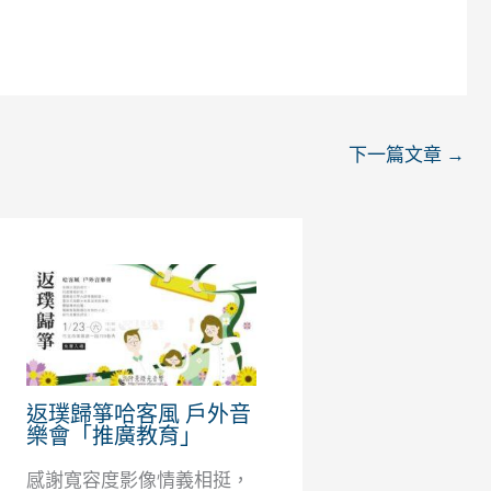
下一篇文章
→
返璞歸箏哈客風 戶外音
樂會「推廣教育」
感謝寬容度影像情義相挺，