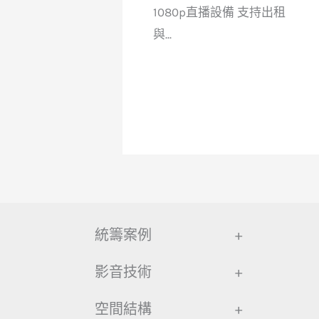
1080p直播設備 支持出租
與...
統籌案例
+
影音技術
+
空間結構
+