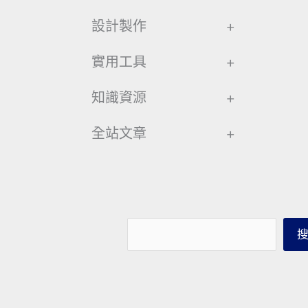
設計製作
+
實用工具
+
知識資源
+
全站文章
+