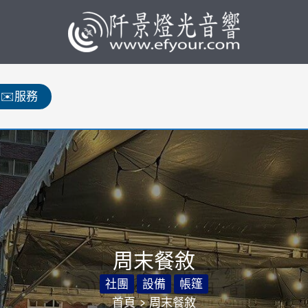
✉️服務
周末餐敘
社團
設備
帳篷
首頁
周末餐敘