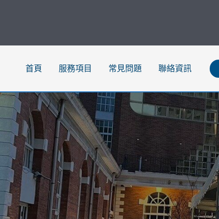
跳
至
主
要
內
首頁
服務項目
常見問題
聯絡資訊
容