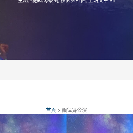
主題活動統籌案例
,
校園與社團
,
全站文章 All
首頁
韻律舞公演