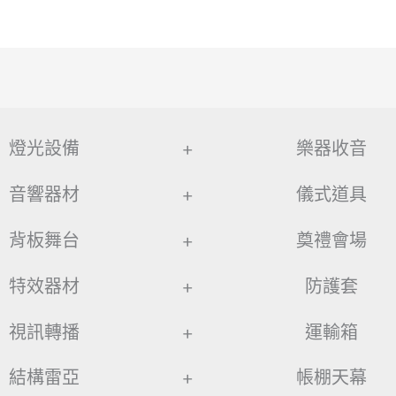
燈光設備
+
樂器收音
音響器材
+
儀式道具
背板舞台
+
奠禮會場
特效器材
+
防護套
視訊轉播
+
運輸箱
結構雷亞
+
帳棚天幕