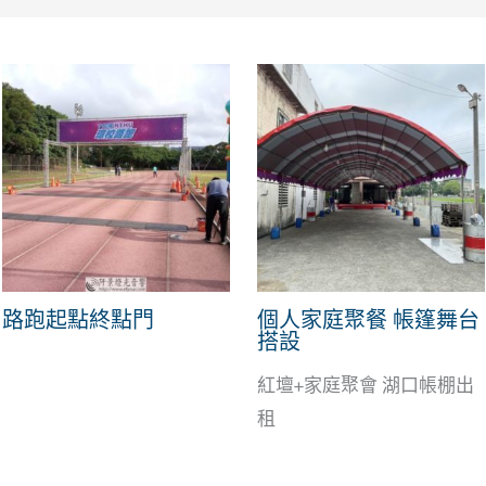
路跑起點終點門
個人家庭聚餐 帳篷舞台
搭設
紅壇+家庭聚會 湖口帳棚出
租