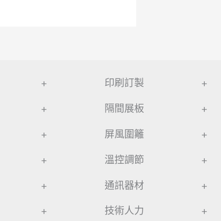
+
印刷訂製
+
+
隔間展板
+
+
屏風圍籬
+
+
溫控調節
+
+
通訊器材
+
+
技術人力
+