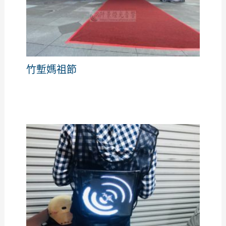
竹塹媽祖節