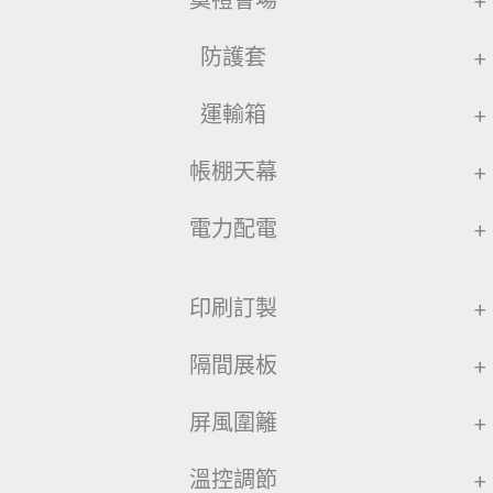
奠禮會場
+
防護套
+
運輸箱
+
帳棚天幕
+
電力配電
+
印刷訂製
+
隔間展板
+
屏風圍籬
+
溫控調節
+