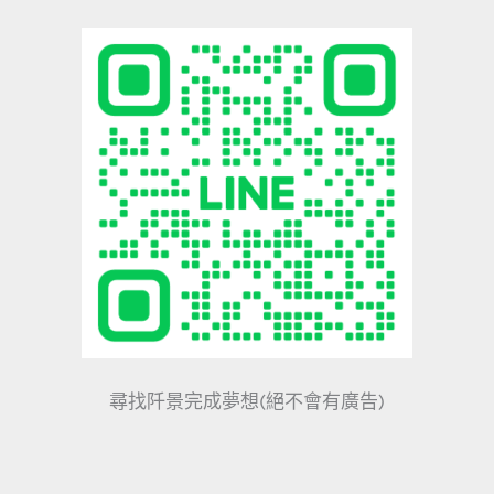
尋找阡景完成夢想(絕不會有廣告)