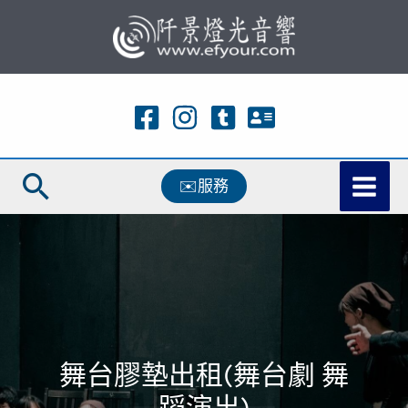
跳
至
主
要
內
容
搜
✉️服務
尋
舞台膠墊出租(舞台劇 舞
蹈演出)