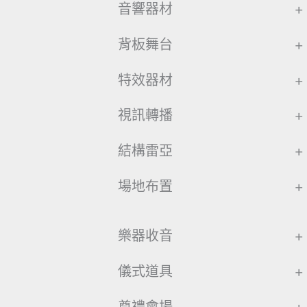
音響器材
+
背板舞台
+
特效器材
+
視訊轉播
+
結構雷亞
+
場地布置
+
樂器收音
+
儀式道具
+