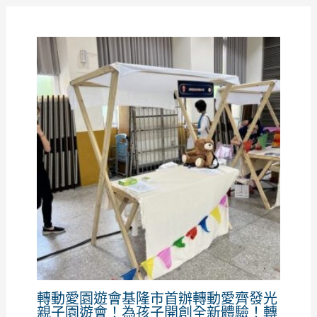
轉動愛園遊會基隆市首辦轉動愛齊發光
親子園遊會！為孩子開創全新體驗！轉