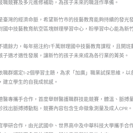
技職競賽及多元進修補助，為孩子未來的職涯作準備。
是臺灣的經濟命脈，希望新竹市的技藝教育能夠持續的發光
對國中技藝教育航空區塊辦理學習中心，盼學習中心能為新
不遺餘力，每年挹注約1千萬辦理國中技藝教育課程，且開班
孩子適才適性發展，讓新竹的孩子未來成為各行業的菁英。
依職群選定1-2個學習主題，為求「加廣」職業試探思維，
，建立學生的自我成就感。
德醫專攜手合作，首度舉辦醫護職群技能競賽，體溫、脈搏
診找出脈搏搏動點，競賽內容包含生命徵象測量及成人CPR。
動產官學研合作，由光武國中、世界高中及中華科技大學攜手