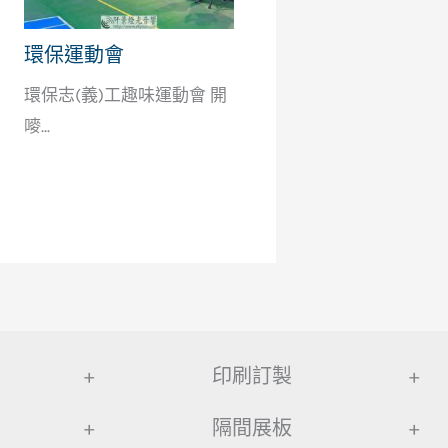
環保運動會
環保志(義)工趣味運動會 開
嘜...
+
印刷訂製
+
+
隔間展板
+