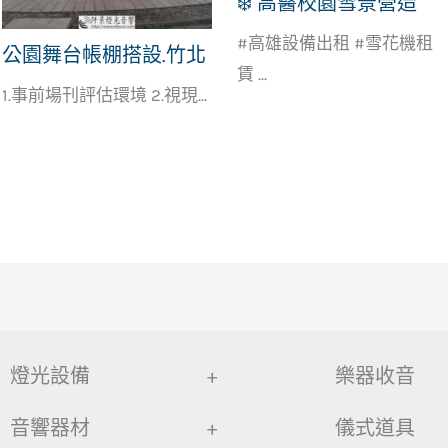
❄️ 高醫校園雪景營造
#高雄設備出租 #雪花機租
公園舞台帳棚搭設.竹北
賃 ...
1.事前場刊評估環境 2.視現...
燈光設備
+
樂器收音
音響器材
+
儀式道具