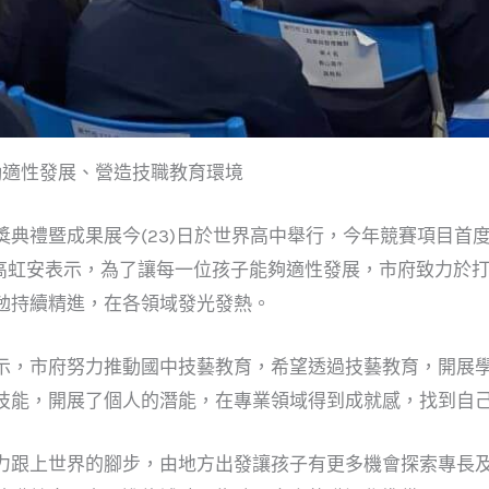
勵適性發展、營造技職教育環境
典禮暨成果展今(23)日於世界高中舉行，今年競賽項目首度
市長高虹安表示，為了讓每一位孩子能夠適性發展，市府致力於
勉持續精進，在各領域發光發熱。
示，市府努力推動國中技藝教育，希望透過技藝教育，開展
技能，開展了個人的潛能，在專業領域得到成就感，找到自
力跟上世界的腳步，由地方出發讓孩子有更多機會探索專長