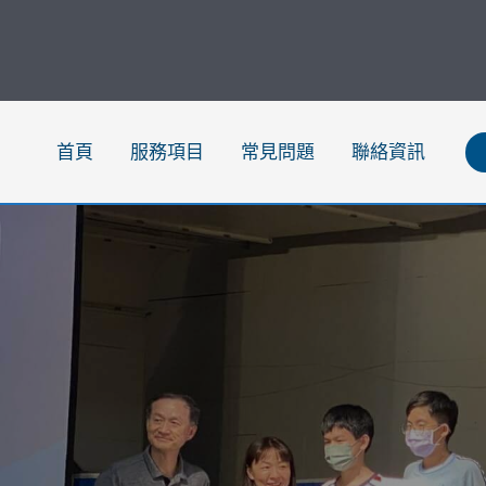
跳
至
主
要
內
首頁
服務項目
常見問題
聯絡資訊
容