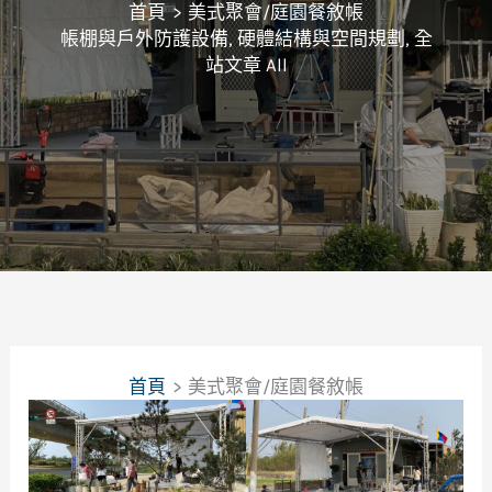
首頁
美式聚會/庭園餐敘帳
帳棚與戶外防護設備
,
硬體結構與空間規劃
,
全
站文章 All
首頁
美式聚會/庭園餐敘帳