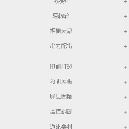
防護套
+
運輸箱
+
帳棚天幕
+
電力配電
+
印刷訂製
+
隔間展板
+
屏風圍籬
+
溫控調節
+
通訊器材
+