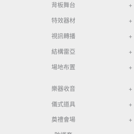
背板舞台
+
特效器材
+
視訊轉播
+
結構雷亞
+
場地布置
+
樂器收音
+
儀式道具
+
奠禮會場
+