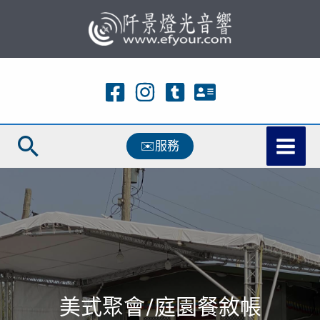
跳
至
主
要
內
容
搜
✉️服務
尋
美式聚會/庭園餐敘帳