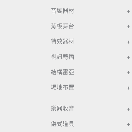
音響器材
+
背板舞台
+
特效器材
+
視訊轉播
+
結構雷亞
+
場地布置
+
樂器收音
+
儀式道具
+