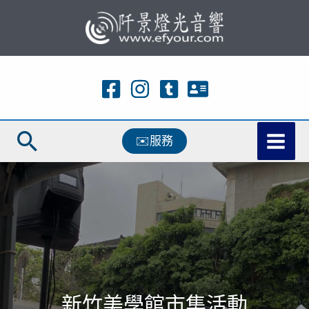
跳
至
主
要
內
容
搜
✉️服務
尋
新竹美學館市集活動