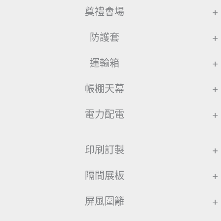
奠禮會場
+
防護套
+
運輸箱
+
帳棚天幕
+
電力配電
+
印刷訂製
+
隔間展板
+
屏風圍籬
+