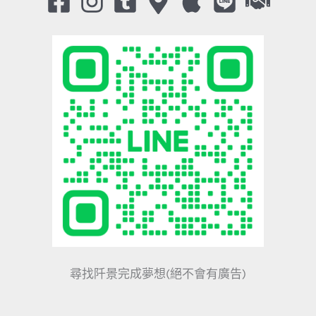
尋找阡景完成夢想(絕不會有廣告)