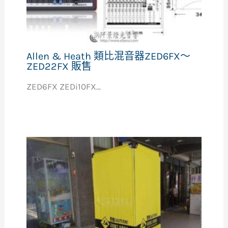
Allen & Heath 類比混音器ZED6FX～
ZED22FX 販售
ZED6FX ZEDi10FX...