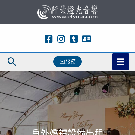
跳
至
主
要
內
容
搜
✉️服務
尋
戶外婚禮設備出租