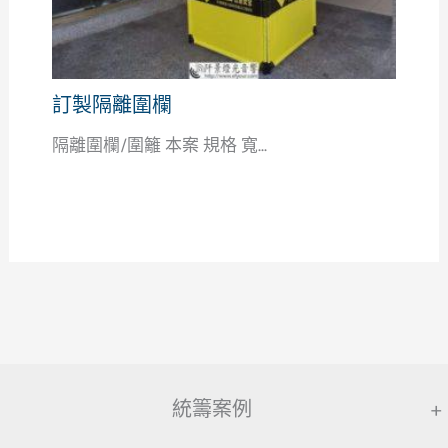
訂製隔離圍欄
隔離圍欄/圍籬 本案 規格 寬...
統籌案例
+