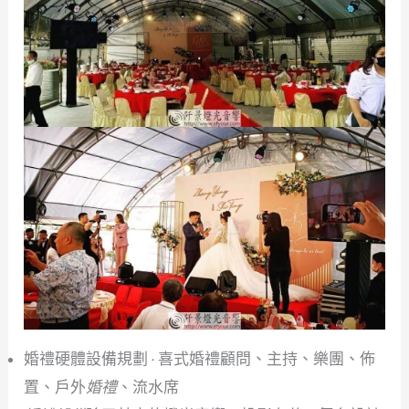
婚禮硬體設備規劃 · 喜式婚禮顧問、主持、樂團、佈
置、戶外
婚禮
、流水席