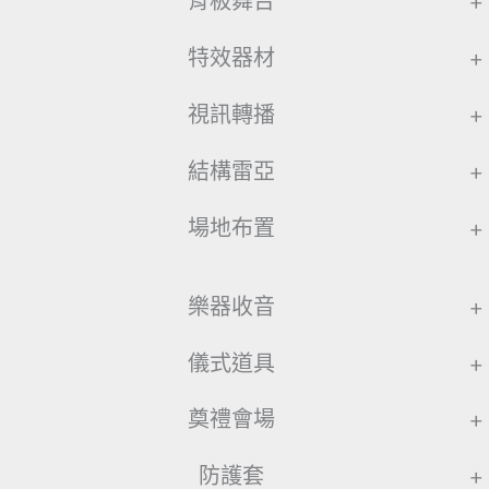
背板舞台
+
特效器材
+
視訊轉播
+
結構雷亞
+
場地布置
+
樂器收音
+
儀式道具
+
奠禮會場
+
防護套
+