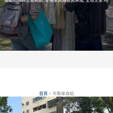
硬體結構與空間規劃
,
會場家具與道具屏風
,
全站文章 All
首頁
市集傘桌組