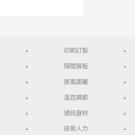
+
印刷訂製
+
+
隔間展板
+
+
屏風圍籬
+
+
溫控調節
+
+
通訊器材
+
+
技術人力
+