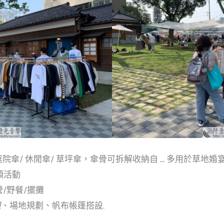
 庭院傘/ 休閒傘/ 草坪傘，傘骨可拆解收納自 … 多用於草地婚
類活動
/野餐/擺攤
租
、場地規劃、帆布帳篷搭設.