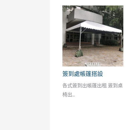
簽到處帳篷搭設
各式簽到出帳篷出租 簽到桌
椅出...