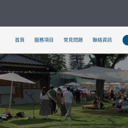
跳
至
主
要
內
首頁
服務項目
常見問題
聯絡資訊
容