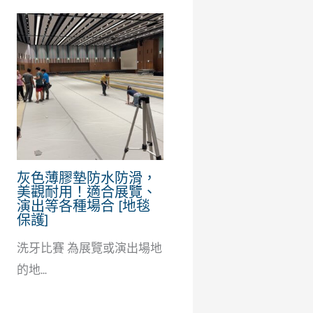
灰色薄膠墊防水防滑，
美觀耐用！適合展覽、
演出等各種場合 [地毯
保護]
洗牙比賽 為展覽或演出場地
的地...