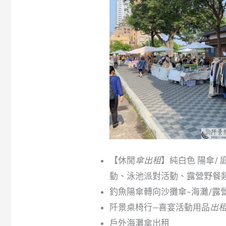
【休閒
傘出租
】純白色 陽傘/
動、泳池派對活動、露營野餐
釣魚陽傘轉向沙攤傘~海灘/露營
阡景桌椅行—喜宴活動用品
出
戶外海灘傘出租