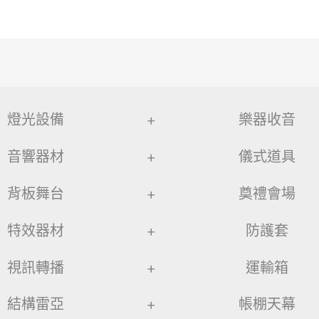
燈光設備
+
樂器收音
音響器材
+
儀式道具
背板舞台
+
奠禮會場
特效器材
+
防護套
視訊轉播
+
運輸箱
結構雷亞
+
帳棚天幕