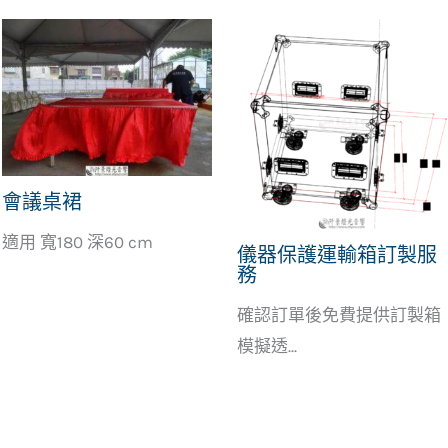
會議桌裙
適用 寬180 深60 cm
儀器保護運輸箱訂製服
務
確認訂單後免費提供訂製箱
模擬透...