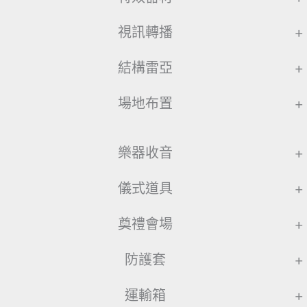
視訊轉播
+
結構雷亞
+
場地布置
+
樂器收音
+
儀式道具
+
奠禮會場
+
防護套
+
運輸箱
+