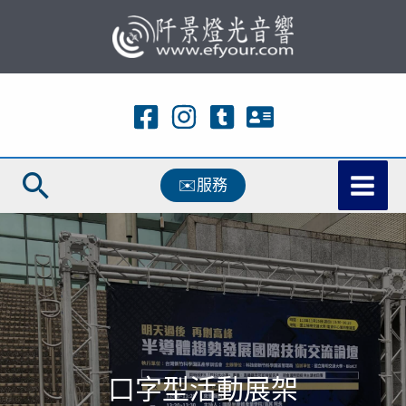
跳
至
主
要
內
容
搜
✉️服務
尋
口字型活動展架