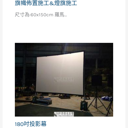
旗幟佈置施工&燈旗施工
尺寸為:60x150cm 羅馬...
180吋投影幕