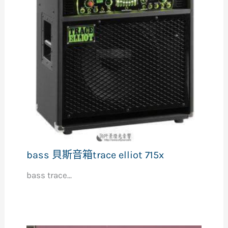
bass 貝斯音箱trace elliot 715x
bass trace...