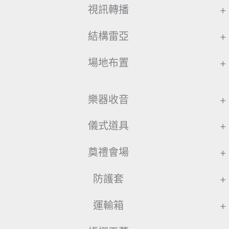
視訊轉播
+
結構雷亞
+
場地布置
+
樂器收音
+
儀式道具
+
奠禮會場
+
防護套
+
運輸箱
+