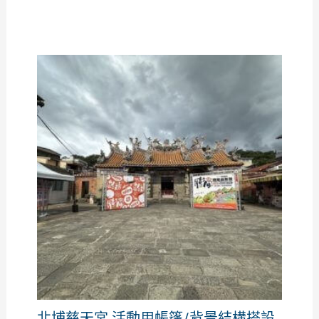
北埔慈天宮 活動用帳篷/背景結構搭設