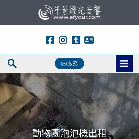
跳
至
主
要
內
容
搜
✉️服務
尋
動物園泡泡機出租