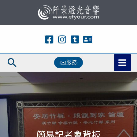
跳
至
主
要
內
容
搜
✉️服務
尋
簡易記者會背板