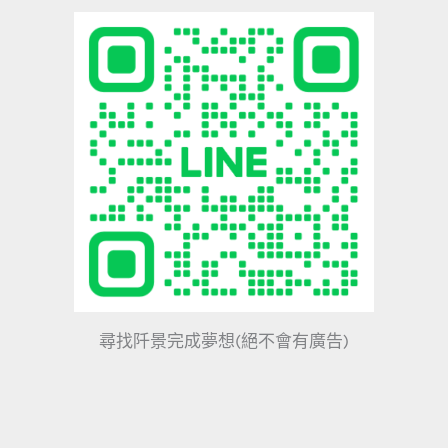
尋找阡景完成夢想(絕不會有廣告)