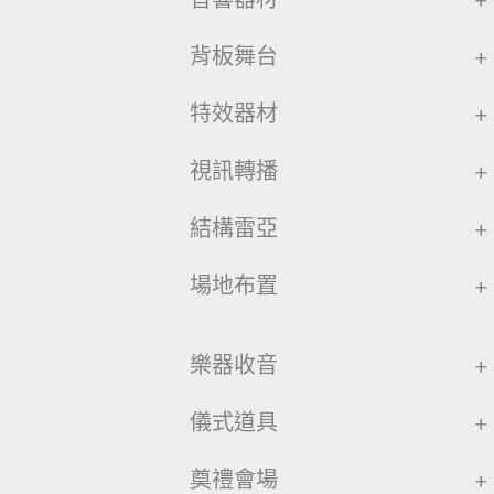
背板舞台
+
特效器材
+
視訊轉播
+
結構雷亞
+
場地布置
+
樂器收音
+
儀式道具
+
奠禮會場
+