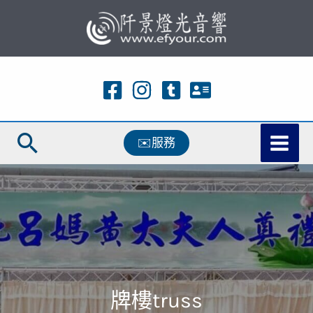
跳
至
主
要
內
容
搜
✉️服務
尋
牌樓truss