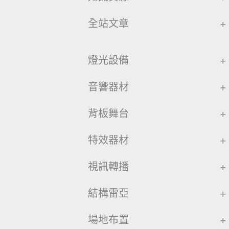
全站文章
+
燈光設備
+
音響器材
+
背板舞台
+
特效器材
+
視訊轉播
+
結構雷亞
+
場地布置
+