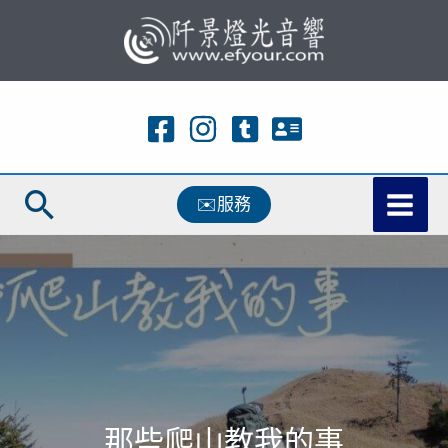
跳
至
主
要
內
容
搜
✉️服務
尋
那些爬山教我的事