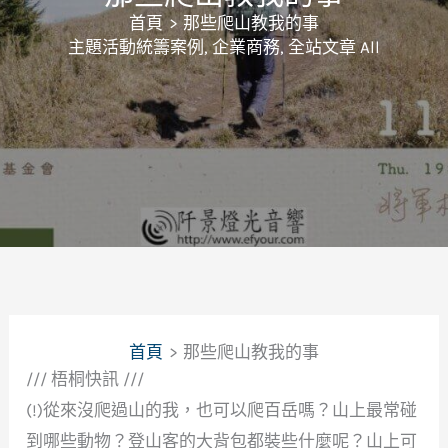
首頁
那些爬山教我的事
主題活動統籌案例
,
企業商務
,
全站文章 All
首頁
那些爬山教我的事
/// 梧桐快訊 ///
(!)從來沒爬過山的我，也可以爬百岳嗎？山上最常碰
到哪些動物？登山客的大背包都裝些什麼呢？山上可