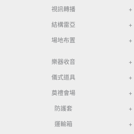
視訊轉播
+
結構雷亞
+
場地布置
+
樂器收音
+
儀式道具
+
奠禮會場
+
防護套
+
運輸箱
+