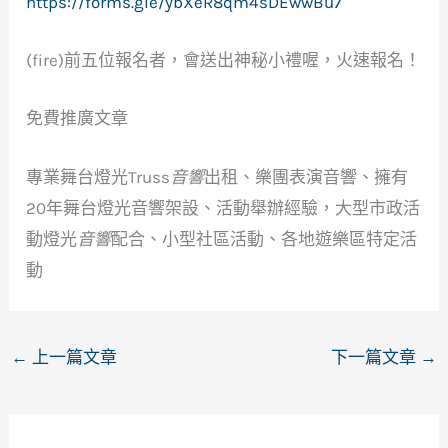
https://forms.gle/ybXeR8qm4sDEwwBu7
(fire)前五位報名者，會送出神秘小禮喔，火速報名！
免費推廣文章
專業舞台燈光Truss
音響
出租、樂團表演音響、擁有
20年舞台燈光音響架設、活動舉辦經驗，大型市政活
動燈光
音響
配合、小型社區活動、各地遊樂區特定活
動
←
上一篇文章
下一篇文章
→