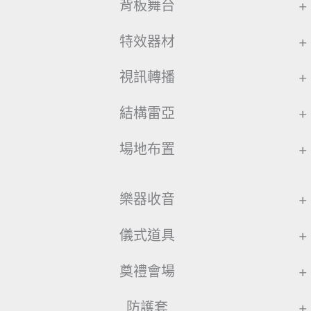
背板舞台
+
特效器材
+
視訊轉播
+
結構雷亞
+
場地布置
+
樂器收音
+
儀式道具
+
奠禮會場
+
防護套
+