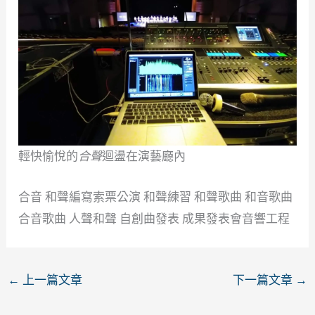
輕快愉悅的
合聲
迴盪在演藝廳內
合音 和聲編寫索票公演 和聲練習 和聲歌曲 和音歌曲
合音歌曲 人聲和聲 自創曲發表 成果發表會音響工程
←
上一篇文章
下一篇文章
→