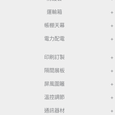
運輸箱
+
帳棚天幕
+
電力配電
+
印刷訂製
+
隔間展板
+
屏風圍籬
+
溫控調節
+
通訊器材
+