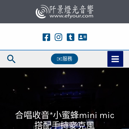
跳
至
主
要
內
容
搜
✉️服務
尋
合唱收音*小蜜蜂mini mic
搭配手持麥克風