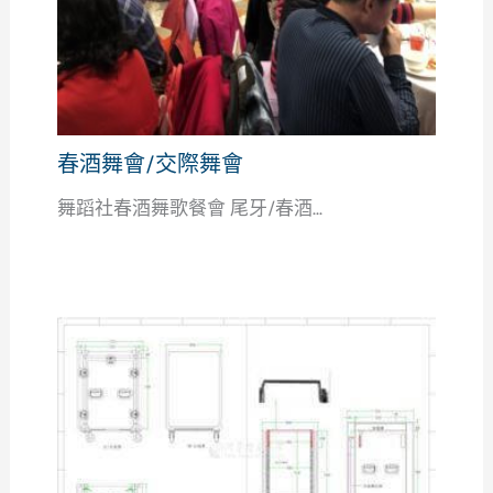
春酒舞會/交際舞會
舞蹈社春酒舞歌餐會 尾牙/春酒...