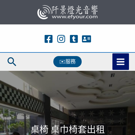
跳
至
主
要
內
容
搜
✉️服務
尋
桌椅 桌巾椅套出租