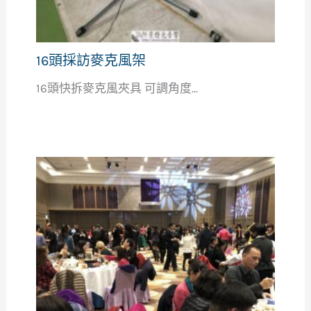
16頭採訪麥克風架
16頭快拆麥克風夾具 可調角度...