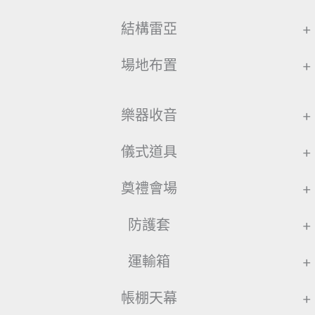
結構雷亞
+
場地布置
+
樂器收音
+
儀式道具
+
奠禮會場
+
防護套
+
運輸箱
+
帳棚天幕
+