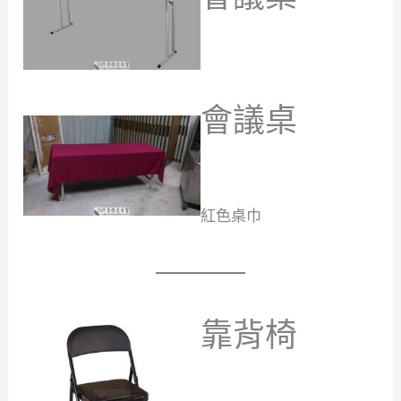
會議桌
紅色桌巾
靠背椅