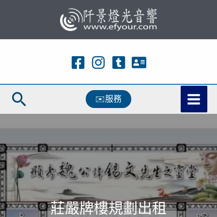
跳
至
主
要
內
容
搜
✉️服務
尋
莊嚴牌樓規劃出租