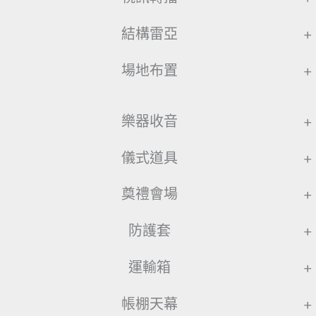
結構雷亞
+
場地布置
+
樂器收音
+
儀式道具
+
奠禮會場
+
防護套
+
運輸箱
+
帳棚天幕
+