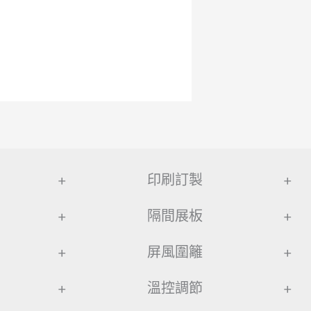
+
印刷訂製
+
+
隔間展板
+
+
屏風圍籬
+
+
溫控調節
+