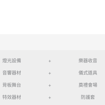
燈光設備
+
樂器收音
音響器材
+
儀式道具
背板舞台
+
奠禮會場
特效器材
+
防護套