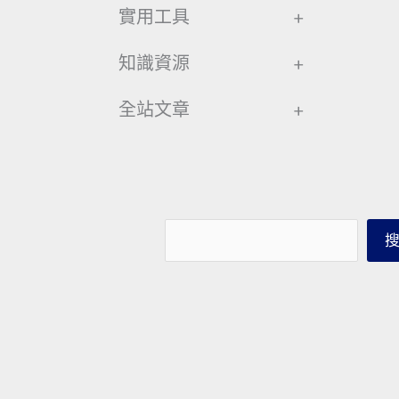
實用工具
+
知識資源
+
全站文章
+