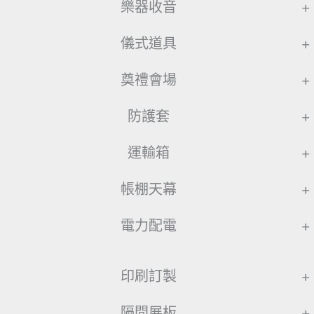
樂器收音
+
儀式道具
+
奠禮會場
+
防護套
+
運輸箱
+
帳棚天幕
+
電力配電
+
印刷訂製
+
隔間展板
+