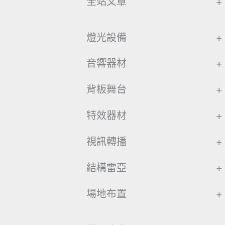
全站文章
+
燈光設備
+
音響器材
+
背板舞台
+
特效器材
+
視訊轉播
+
結構雷亞
+
場地布置
+