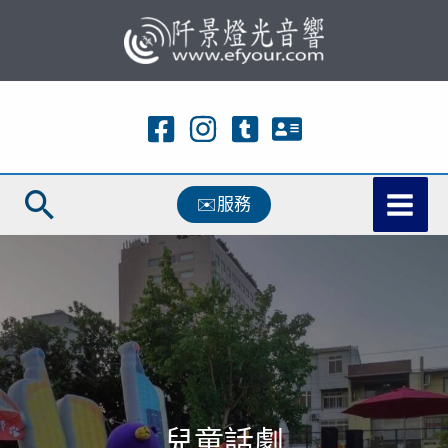
跳
至
主
要
內
容
搜
✉️服務
尋
兒童話劇