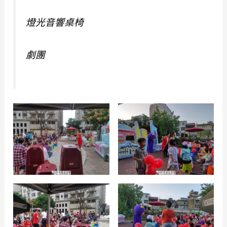
燈光音響桌椅
劇團