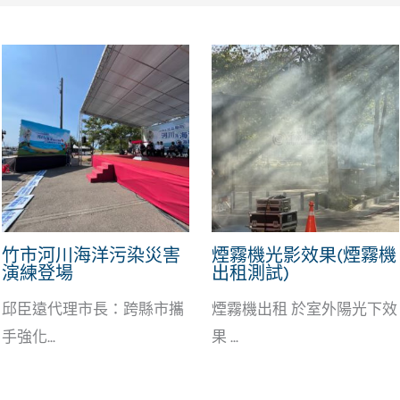
竹市河川海洋污染災害
煙霧機光影效果(煙霧機
演練登場
出租測試)
邱臣遠代理市長：跨縣市攜
煙霧機出租 於室外陽光下效
手強化...
果 ...