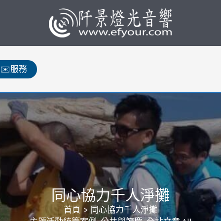
✉️服務
同心協力千人淨攤
首頁
同心協力千人淨攤