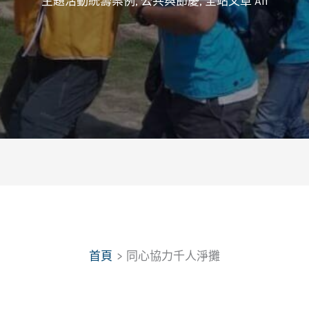
主題活動統籌案例
,
公共與節慶
,
全站文章 All
首頁
同心協力千人淨攤