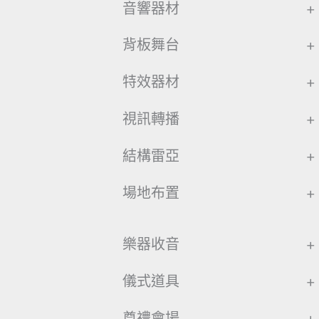
音響器材
+
背板舞台
+
特效器材
+
視訊轉播
+
結構雷亞
+
場地布置
+
樂器收音
+
儀式道具
+
奠禮會場
+