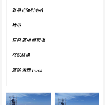
懸吊式陣列喇叭
適用
草原 廣場 體育場
搭配結構
鷹架 雷亞 truss