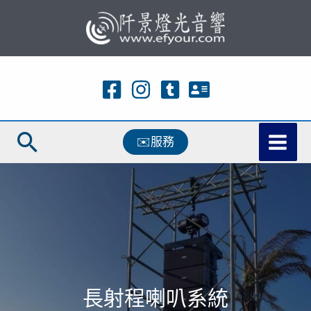
跳
至
主
要
內
容
搜
✉️服務
尋
長射程喇叭系統