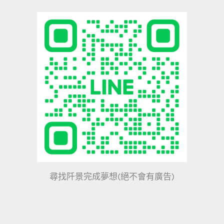
尋找阡景完成夢想(絕不會有廣告)