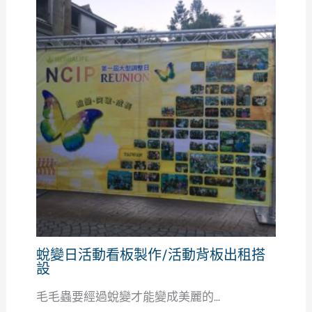
蛻變日活動看板製作/活動背板出租搭
設
毛毛蟲要經過蛻變才能變成美麗的...