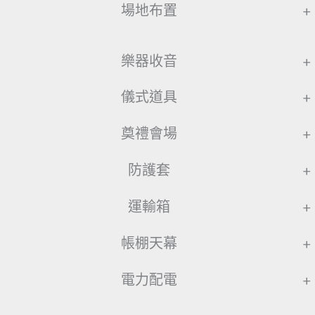
場地布置
+
樂器收音
+
儀式道具
+
奠禮會場
+
防護套
+
運輸箱
+
帳棚天幕
+
電力配電
+