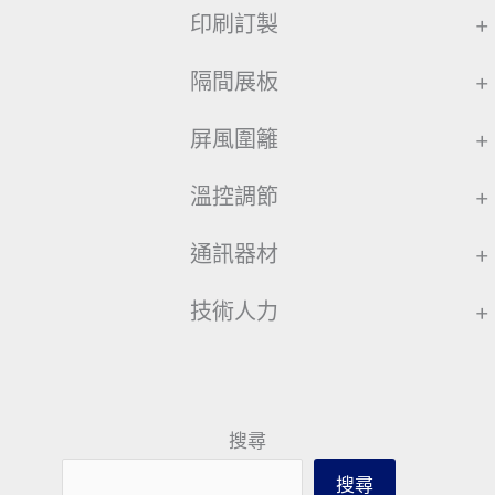
印刷訂製
+
隔間展板
+
屏風圍籬
+
溫控調節
+
通訊器材
+
技術人力
+
搜尋
搜尋