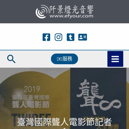
跳
至
主
要
內
容
搜
✉️服務
尋
臺灣國際聾人電影節記者