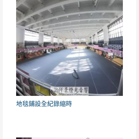
地毯鋪設全紀錄縮時