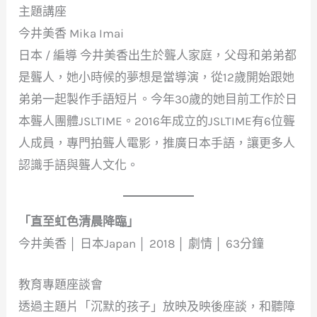
主題講座
今井美香 Mika Imai
日本 / 編導 今井美香出生於聾人家庭，父母和弟弟都
是聾人，她小時候的夢想是當導演，從12歲開始跟她
弟弟一起製作手語短片。今年30歲的她目前工作於日
本聾人團體JSLTIME。2016年成立的JSLTIME有6位聾
人成員，專門拍聾人電影，推廣日本手語，讓更多人
認識手語與聾人文化。
「直至虹色清晨降臨」
今井美香 │ 日本Japan │ 2018 │ 劇情 │ 63分鐘
教育專題座談會
透過主題片「沉默的孩子」放映及映後座談，和聽障