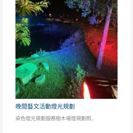
晚間藝文活動燈光規劃
染色燈光規劃服務樹木場燈規劃照...