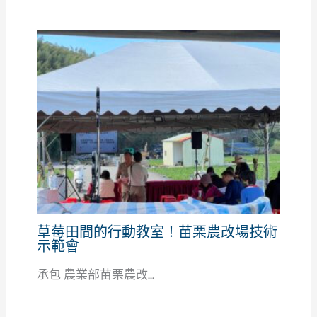
草莓田間的行動教室！苗栗農改場技術
示範會
承包 農業部苗栗農改...