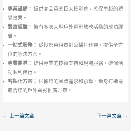
專業設備：
提供高品質的巨大投影幕，確保卓越的視
覺效果。
豐富經驗：
擁有多次大型戶外電影放映活動的成功經
驗。
一站式服務：
從投影幕租賃到公播片代尋，提供全方
位的解決方案。
專業團隊：
提供專業的技術支持和現場服務，確保活
動順利進行。
客製化方案：
根據您的具體需求和預算，量身打造最
適合您的戶外電影推廣方案。
←
上一篇文章
下一篇文章
→