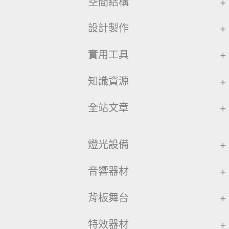
空間結構
+
設計製作
+
實用工具
+
知識資源
+
全站文章
+
燈光設備
+
音響器材
+
背板舞台
+
特效器材
+