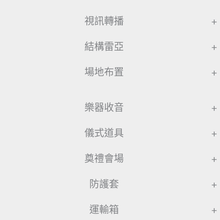
視訊轉播
+
結構雷亞
+
場地布置
+
樂器收音
+
儀式道具
+
奠禮會場
+
防護套
+
運輸箱
+