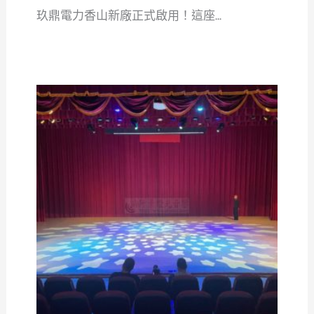
玖鼎電力香山新廠正式啟用！這座...