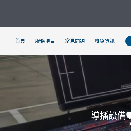
跳
至
主
要
內
首頁
服務項目
常見問題
聯絡資訊
容
導播設備