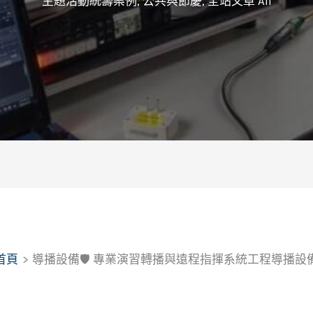
主題活動統籌案例
,
公共與節慶
,
全站文章 All
首頁
導播設備🛡️ 專業演習轉播與遠程指揮系統工程導播設