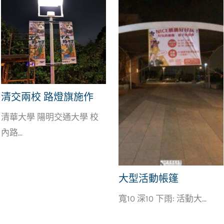
清交兩校 路燈旗施作
清華大學 陽明交通大學 校
內路...
大型活動帳篷
寬10 深10 下雨: 活動大...