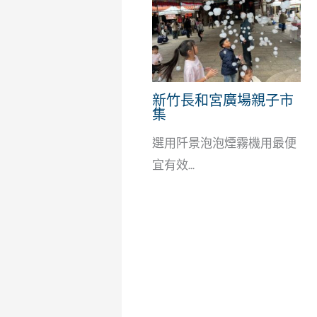
新竹長和宮廣場親子市
集
選用阡景泡泡煙霧機用最便
宜有效...