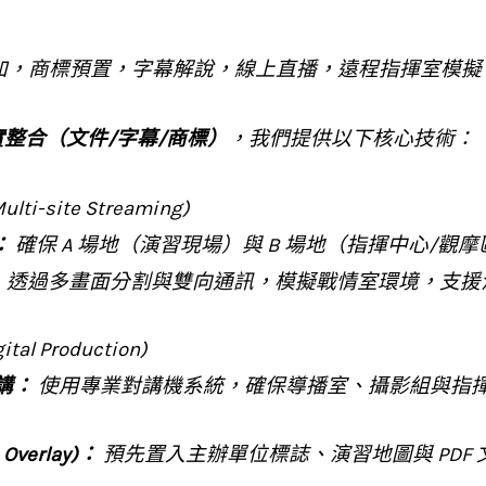
加，商標預置，字幕解說，線上直播，遠程指揮室模擬
實整合（文件/字幕/商標）
，我們提供以下核心技術：
i-site Streaming)
：
確保 A 場地（演習現場）與 B 場地（指揮中心/觀
：
透過多畫面分割與雙向通訊，模擬戰情室環境，支援
l Production)
對講：
使用專業對講機系統，確保導播室、攝影組與指
verlay)：
預先置入主辦單位標誌、演習地圖與 PDF