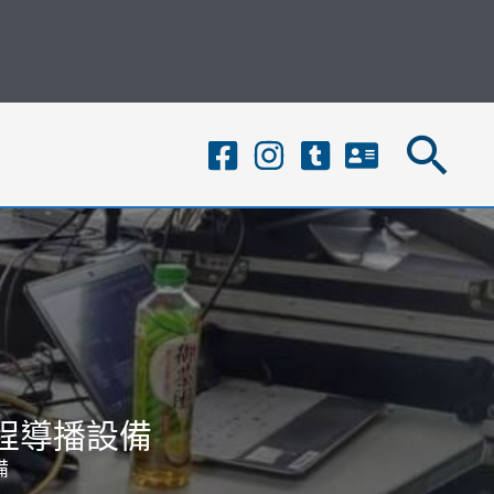
搜
尋
工程導播設備
備