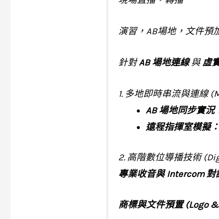
演習，AB場地，文件預
針對
AB 場地連線
與
虛
1. 多地即時串流與連線 (Mult
AB 場地同步實況
遠程指揮室模擬
2. 高階數位導播技術 (Digita
專業收音與 Intercom 
商標與文件預置 (Logo & O