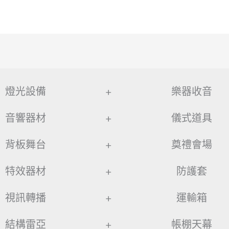
燈光設備
+
樂器收音
音響器材
+
儀式道具
背板舞台
+
奠禮會場
特效器材
+
防護套
視訊轉播
+
運輸箱
結構雷亞
+
帳棚天幕